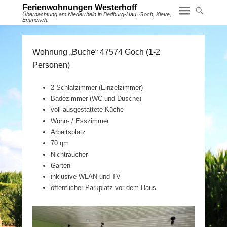
Ferienwohnungen Westerhoff
Übernachtung am Niederrhein in Bedburg-Hau, Goch, Kleve,
Emmerich.
Wohnung „Buche“ 47574 Goch (1-2
Personen)
2 Schlafzimmer (Einzelzimmer)
Badezimmer (WC und Dusche)
voll ausgestattete Küche
Wohn- / Esszimmer
Arbeitsplatz
70 qm
Nichtraucher
Garten
inklusive WLAN und TV
öffentlicher Parkplatz vor dem Haus